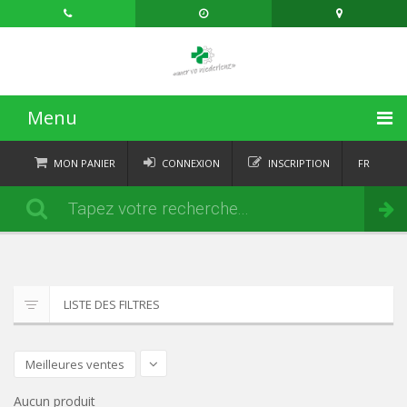
Menu
ACCUEIL
MON PANIER
CONNEXION
INSCRIPTION
FR
DE
CATÉGORIES
Commander
IT
EN
ACTUALITÉS
À PROPOS
LISTE DES FILTRES
CONTACT
Meilleures ventes
Aucun produit