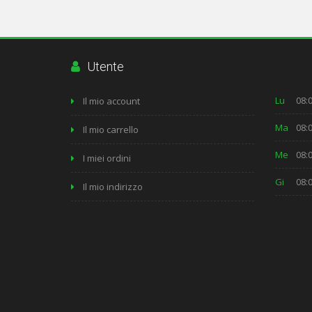
Utente
Lu
08:0
Il mio account
Ma
08:0
Il mio carrello
Me
08:0
I miei ordini
Gi
08:0
Il mio indirizzo