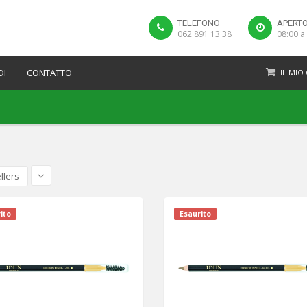
TELEFONO
APERTO
062 891 13 38
08:00 a
DI
CONTATTO
IL MIO
llers
ito
Esaurito