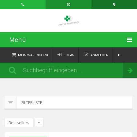
Menü
STARTSEITE
MEIN WARENKORB
LOGIN
ANMELDEN
DE
FR
KATEGORIEN
Bestellen
IT
EN
AKTUELLES
ÜBER
FILTERLISTE
KONTAKT
Bestsellers