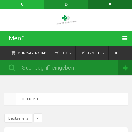
Menü
STARTSEITE
MEIN WARENKORB
LOGIN
ANMELDEN
DE
FR
KATEGORIEN
Bestellen
IT
EN
AKTUELLES
ÜBER
FILTERLISTE
KONTAKT
Bestsellers