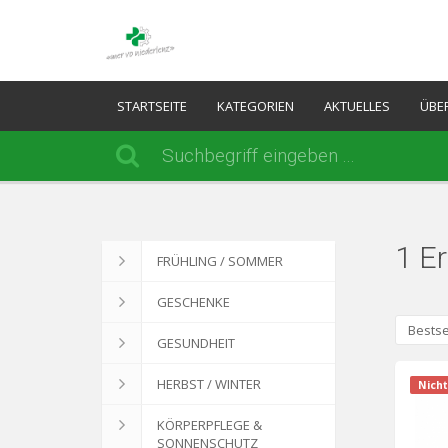
STARTSEITE
KATEGORIEN
AKTUELLES
ÜBE
1 E
FRÜHLING / SOMMER
GESCHENKE
Bestse
GESUNDHEIT
HERBST / WINTER
Nicht
KÖRPERPFLEGE &
SONNENSCHUTZ