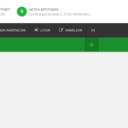
FFNET
HETEX APOTHEKE
:00
Lenzburgerstrasse 2, 5702 Niederlenz
EIN WARENKORB
LOGIN
ANMELDEN
DE
FR
Bestellen
IT
EN