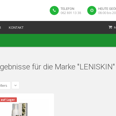
TELEFON
HEUTE GEÖ
062 891 13 38
08:00 bis 20
R
KONTAKT
M
rgebnisse für die Marke "LENISKIN"
llers
 auf Lager